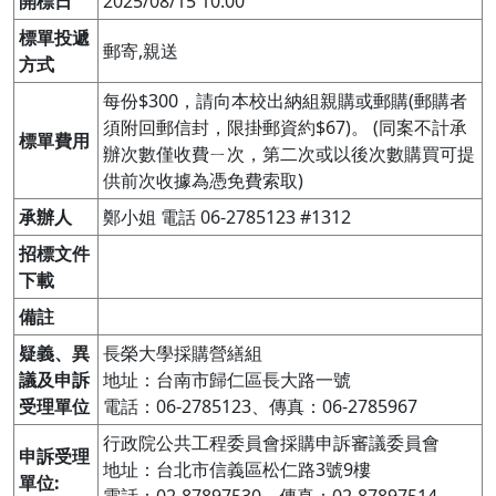
開標日
2025/08/15 10:00
標單投遞
郵寄,親送
方式
每份$300，請向本校出納組親購或郵購(郵購者
須附回郵信封，限掛郵資約$67)。 (同案不計承
標單費用
辦次數僅收費ㄧ次，第二次或以後次數購買可提
供前次收據為憑免費索取)
承辦人
鄭小姐 電話 06-2785123 #1312
招標文件
下載
備註
疑義、異
長榮大學採購營繕組

議及申訴
地址：台南市歸仁區長大路一號

受理單位
電話：06-2785123、傳真：06-2785967
行政院公共工程委員會採購申訴審議委員會

申訴受理
地址：台北市信義區松仁路3號9樓

單位: