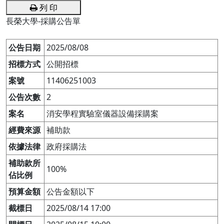
列 印
長榮大學-採購公告單
公告日期
2025/08/08
招標方式
公開招標
案號
11406251003
公告次數
2
案名
消安學程實驗室儀器設備採購案
經費來源
補助款
依據法律
政府採購法
補助款所
100%
佔比例
預算金額
公告金額以下
截標日
2025/08/14 17:00