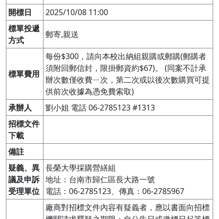
開標日
2025/10/08 11:00
標單投遞
郵寄,親送
方式
每份$300，請向本校出納組親購或郵購(郵購者
須附回郵信封，限掛郵資約$67)。 (同案不計承
標單費用
辦次數僅收費ㄧ次，第二次或以後次數購買可提
供前次收據為憑免費索取)
承辦人
劉小姐 電話 06-2785123 #1313
招標文件
下載
備註
疑義、異
長榮大學採購營繕組

議及申訴
地址：台南市歸仁區長大路一號

受理單位
電話：06-2785123、傳真：06-2785967
廠商對招標文件內容有疑義者，應以書面向招標