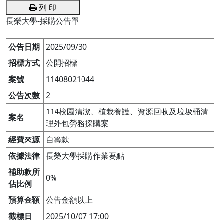
列 印
長榮大學-採購公告單
公告日期
2025/09/30
招標方式
公開招標
案號
11408021044
公告次數
2
114校園清潔、植栽養護、資源回收及垃圾桶清
案名
理外包勞務採購案
經費來源
自籌款
依據法律
長榮大學採購作業要點
補助款所
0%
佔比例
預算金額
公告金額以上
截標日
2025/10/07 17:00