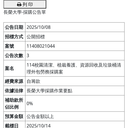
列 印
長榮大學-採購公告單
公告日期
2025/10/08
招標方式
公開招標
案號
11408021044
公告次數
3
114校園清潔、植栽養護、資源回收及垃圾桶清
案名
理外包勞務採購案
經費來源
自籌款
依據法律
長榮大學採購作業要點
補助款所
0%
佔比例
預算金額
公告金額以上
截標日
2025/10/14