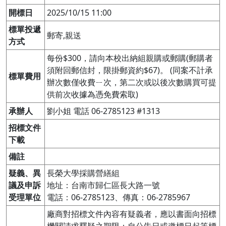
開標日
2025/10/15 11:00
標單投遞
郵寄,親送
方式
每份$300，請向本校出納組親購或郵購(郵購者
須附回郵信封，限掛郵資約$67)。 (同案不計承
標單費用
辦次數僅收費ㄧ次，第二次或以後次數購買可提
供前次收據為憑免費索取)
承辦人
劉小姐 電話 06-2785123 #1313
招標文件
下載
備註
疑義、異
長榮大學採購營繕組

議及申訴
地址：台南市歸仁區長大路一號

受理單位
電話：06-2785123、傳真：06-2785967
廠商對招標文件內容有疑義者，應以書面向招標