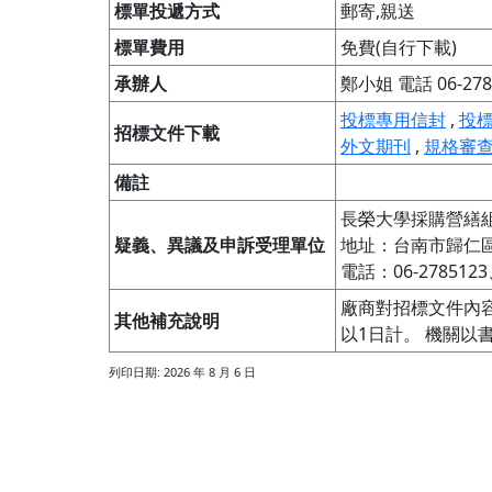
標單投遞方式
郵寄,親送
標單費用
免費(自行下載)
承辦人
鄭小姐 電話 06-2785
投標專用信封
,
投標
招標文件下載
外文期刊
,
規格審
備註
長榮大學採購營繕組
疑義、異議及申訴受理單位
地址：台南市歸仁區
電話：06-2785123
廠商對招標文件內
其他補充說明
以1日計。 機關以
列印日期: 2026 年 8 月 6 日