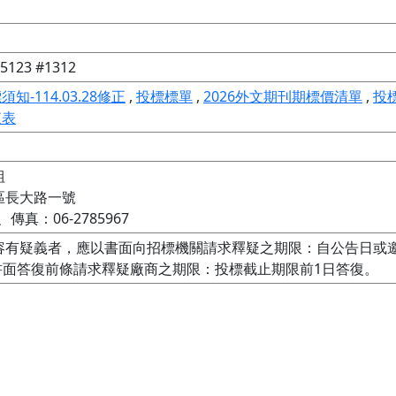
123 #1312
須知-114.03.28修正
,
投標標單
,
2026外文期刊期標價清單
,
投
查表


長大路一號

、傳真：06-2785967
容有疑義者，應以書面向招標機關請求釋疑之期限：自公告日或
書面答復前條請求釋疑廠商之期限：投標截止期限前1日答復。