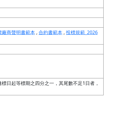
標廠商聲明書範本
,
合約書範本
,
投標規範_2026
邀標日起等標期之四分之一，其尾數不足1日者，