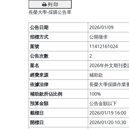
列 印
長榮大學-採購公告單
公告日期
2026/01/09
招標方式
公開徵求
案號
11412161024
公告次數
2
案名
2026年外文期刊
經費來源
補助款
依據法律
長榮大學採購作業
補助款所佔比例
100%
預算金額
公告金額以下
截標日
2026/01/19 16:00
開標日
2026/01/20 10:30