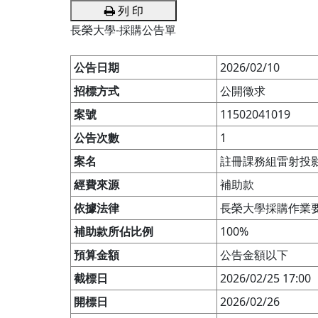
列 印
長榮大學-採購公告單
公告日期
2026/02/10
招標方式
公開徵求
案號
11502041019
公告次數
1
案名
註冊課務組雷射投
經費來源
補助款
依據法律
長榮大學採購作業
補助款所佔比例
100%
預算金額
公告金額以下
截標日
2026/02/25 17:00
開標日
2026/02/26