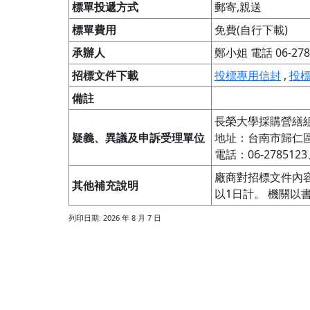
標單投遞方式
郵寄,親送
標單費用
免費(自行下載)
承辦人
鄭小姐 電話 06-2785
招標文件下載
投標專用信封
,
投
備註
長榮大學採購營繕組
疑義、異議及申訴受理單位
地址：台南市歸仁區
電話：06-2785123
廠商對招標文件內
其他補充說明
以1日計。 機關以
列印日期: 2026 年 8 月 7 日