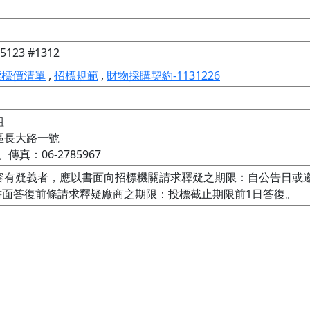
123 #1312
標標價清單
,
招標規範
,
財物採購契約-1131226


長大路一號

、傳真：06-2785967
容有疑義者，應以書面向招標機關請求釋疑之期限：自公告日或
書面答復前條請求釋疑廠商之期限：投標截止期限前1日答復。