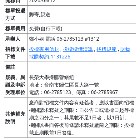
開標日
2026/05/12
標單投遞
郵寄,親送
方式
標單費用
免費(自行下載)
承辦人
鄭小姐 電話 06-2785123 #1312
招標文件
投標專用信封
,
投標標價清單
,
招標規範
,
財物
下載
採購契約-1131226
備註
疑義、異
長榮大學採購營繕組

議及申訴
地址：台南市歸仁區長大路一號

受理單位
電話：06-2785123、傳真：06-2785967
廠商對招標文件內容有疑義者，應以書面向招標
機關請求釋疑之期限：自公告日或邀標日起等標
其他補充
期之四分之一，其尾數不足1日者，以1日計。
說明
機關以書面答復前條請求釋疑廠商之期限：投標
截止期限前1日答復。