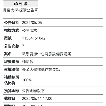
列 印
長榮大學-採購公告單
公告日期
2026/05/05
招標方式
公開徵求
案號
11504151042
公告次數
2
案名
教學資源中心電腦設備採購案
經費來源
補助款
依據法律
長榮大學採購作業要點
補助款所
100%
佔比例
預算金額
公告金額以下
截標日
2026/05/11 17:00