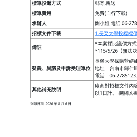
標單投遞方式
郵寄,親送
標單費用
免費(自行下載)
承辦人
劉小姐 電話 06-2785
招標文件下載
1.長榮大學投標標
*本案採比議價方式
備註
*115/5/26
長榮大學採購營繕組
疑義、異議及申訴受理單位
地址：台南市歸仁區
電話：06-2785123
廠商對招標文件內
其他補充說明
以1日計。 機關以
列印日期: 2026 年 8 月 6 日