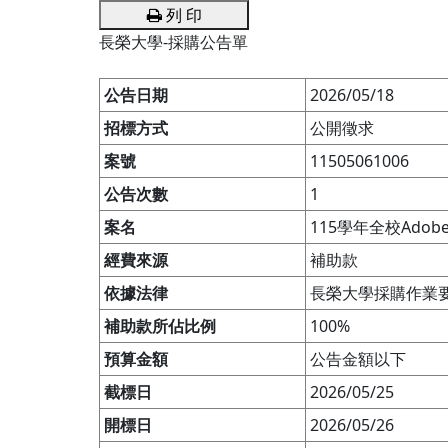
列 印
長榮大學-採購公告單
公告日期
2026/05/18
招標方式
公開徵求
案號
11505061006
公告次數
1
案名
115學年全校Adobe 
經費來源
補助款
依據法律
長榮大學採購作業
補助款所佔比例
100%
預算金額
公告金額以下
截標日
2026/05/25
開標日
2026/05/26