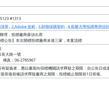
123 #1313
價清單
,
2.Adobe 規範
,
3.財物採購契約
,
4.長榮大學投標專用信
辦理，投標廠商毋須出席

【無法決標公告】本次開標投標廠商未達三家，本案流標


長大路一號

、傳真：06-2785967
容有疑義者，應以書面向招標機關請求釋疑之期限：自公告日或
書面答復前條請求釋疑廠商之期限：投標截止期限前1日答復。