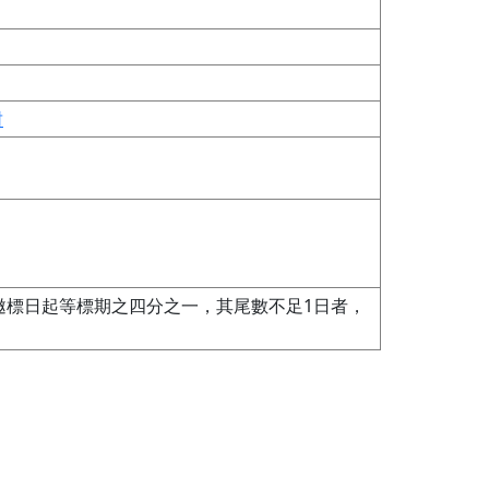
封
邀標日起等標期之四分之一，其尾數不足1日者，