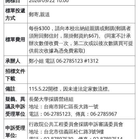
開標日
2026/05/22 10:00
標單投遞
郵寄,親送
方式
每份$300，請向本校出納組親購或郵購(郵購者
須附回郵信封，限掛郵資約$67)。 (同案不計承
標單費用
辦次數僅收費ㄧ次，第二次或以後次數購買可提
供前次收據為憑免費索取)
承辦人
鄭小姐 電話 06-2785123 #1312
招標文件
下載
備註
115.5.22開標，因未達法定家數流標。
疑義、異
長榮大學採購營繕組

議及申訴
地址：台南市歸仁區長大路一號

受理單位
電話：06-2785123、傳真：06-2785967
行政院公共工程委員會採購申訴審議委員會

申訴受理
地址：台北市信義區松仁路3號9樓

單位: