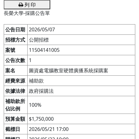
列 印
長榮大學-採購公告單
公告日期
2026/05/07
招標方式
公開招標
案號
11504141005
公告次數
1
案名
圖資處電腦教室硬體廣播系統採購案
經費來源
補助款
依據法律
政府採購法
補助款所
100%
佔比例
預算金額
$1,750,000
截標日
2026/05/21 17:00