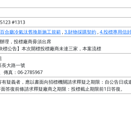
123 #1313
..百合廳冷氣汰舊換新施工規範
,
3.財物採購契約
,
4.投標專用信
辦理，投標廠商毋須出席

2【無法決標公告】本次開標投標廠商未達三家，本案流標


長大路一號

、傳真：06-2785967
容有疑義者，應以書面向招標機關請求釋疑之期限：自公告日或
書面答復前條請求釋疑廠商之期限：投標截止期限前1日答復。