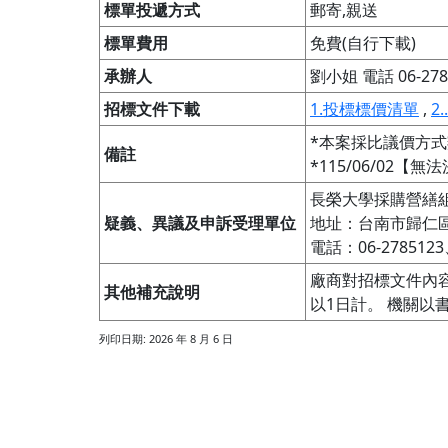
標單投遞方式
郵寄,親送
標單費用
免費(自行下載)
承辦人
劉小姐 電話 06-2785
招標文件下載
1.投標標價清單
,
2
*本案採比議價方式
備註
*115/06/0
長榮大學採購營繕組
疑義、異議及申訴受理單位
地址：台南市歸仁區
電話：06-2785123
廠商對招標文件內
其他補充說明
以1日計。 機關以
列印日期: 2026 年 8 月 6 日