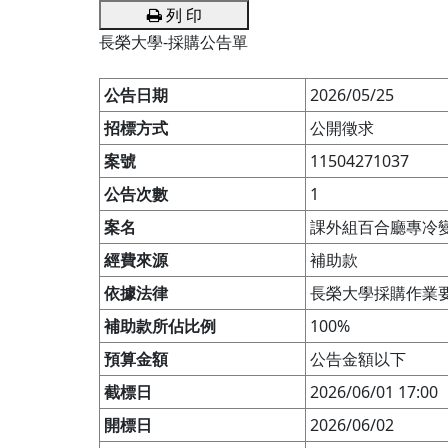
列 印
長榮大學-採購公告單
公告日期
2026/05/25
招標方式
公開徵求
案號
11504271037
公告次數
1
案名
課外組百合廳專冷
經費來源
補助款
依據法律
長榮大學採購作業
補助款所佔比例
100%
預算金額
公告金額以下
截標日
2026/06/01 17:00
開標日
2026/06/02