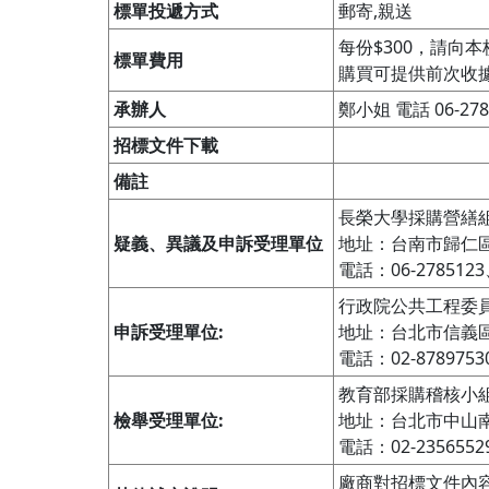
標單投遞方式
郵寄,親送
每份$300，請向
標單費用
購買可提供前次收據
承辦人
鄭小姐 電話 06-2785
招標文件下載
備註
長榮大學採購營繕組
疑義、異議及申訴受理單位
地址：台南市歸仁區
電話：06-2785123
行政院公共工程委員
申訴受理單位:
地址：台北市信義區
電話：02-8789753
教育部採購稽核小組
檢舉受理單位:
地址：台北市中山南
電話：02-2356552
廠商對招標文件內