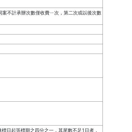
 (同案不計承辦次數僅收費ㄧ次，第二次或以後次數
邀標日起等標期之四分之一，其尾數不足1日者，