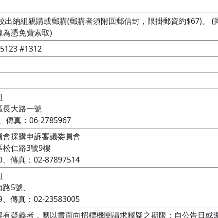
本校出納組親購或郵購(郵購者須附回郵信封，限掛郵資約$67)。
為憑免費索取)
123 #1312


長大路一號

、傳真：06-2785967
會採購申訴審議委員會

松仁路3號9樓

0、傳真：02-87897514


路5號、

9、傳真：02-23583005
容有疑義者，應以書面向招標機關請求釋疑之期限：自公告日或