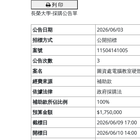
列 印
長榮大學-採購公告單
公告日期
2026/06/03
招標方式
公開招標
案號
11504141005
公告次數
3
案名
圖資處電腦教室硬
經費來源
補助款
依據法律
政府採購法
補助款所佔比例
100%
預算金額
$1,750,000
截標日
2026/06/09 17:00
開標日
2026/06/10 14:00