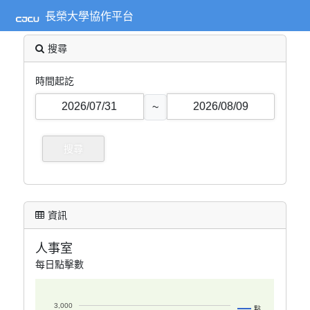
長榮大學協作平台
搜尋
時間起訖
~
資訊
人事室
每日點擊數
3,000
點