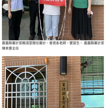
嘉義縣審計室賴清意簡任審計、會資系老師、實習生、 嘉義縣審計室
陳幸惠主任