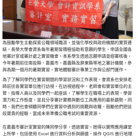
為鼓勵學生主動探索公職領域職涯，並強化學校與政府機關的實質連
結，長榮大學會資系每年暑期皆積極協助有意願的學生，申請全國各
地審計室或審計處之實習機會。本系學生透過志願申請並經審核後，
今年暑期前往南投縣、嘉義市、嘉義縣及屏東縣等地之審計機關，參
與為期一個月的暑期實習，實地體驗審計專業工作與公部門運作。
為了了解同學們在實習期間的學習狀況和工作表現，會資系也安排老
師前往各實習單位進行訪視。在訪視過程中，老師會和實習單位的主
管、指導人員以及同學們一起座談，了解學生在職場上的表現、學習
潛力和工作態度，並且分享審計實務與數位工具應用的最新趨勢。同
時，我們也會傾聽同學們在實習中遇到的挑戰與收穫，鼓勵他們把這
段寶貴的經驗，當成未來準備公職考試的重要資源。
在嘉義市審計室實習的陳同學分享，透過實習，她得以實際應用課堂
上所學，包括使用 Excel 進行資料分析與篩選，操作 QGIS 進行地理