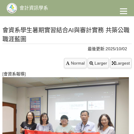
到
主
會計資訊學系
要
內
容
會資系學生暑期實習結合AI與審計實務 共築公職
職涯藍圖
最後更新:2025/10/02
Normal
Larger
Largest
[會資系報導]