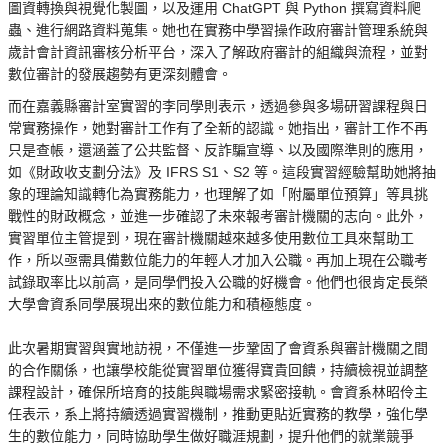
圖資轉換與視覺化製圖，以及運用 ChatGPT 與 Python 撰寫資料爬
蟲、進行網路資料蒐集。她也在實務中學習操作政府審計管理系統與
歲計會計資訊審核分析平台，深入了解政府審計的組織與流程，並對
數位審計的發展趨勢有更深刻體會。
而在嘉義縣審計室實習的李同學則表示，透過參與多場研習課程與日
常實務操作，她對審計工作有了全新的認識。她指出，審計工作不再
只是查帳，還涵蓋了公共監督、反詐騙宣導、以及國際準則的應用，
如《財政收支劃分法》及 IFRS S1、S2 等。這段實習經驗幫助她將抽
象的理論知識轉化為實務能力，也理解了如「附屬單位預算」等具挑
戰性的財政概念，並進一步確認了未來報考審計機關的志向。此外，
實習單位主管提到，現在審計機關越來越多使用數位工具來幫助工
作，所以亟需具備數位能力的年輕人才加入公職。再加上現在公職考
試錄取率比以前高，是同學們投入公職的好機會。他們也很肯定長榮
大學會資系同學展現出來的數位能力和積極態度。
此次暑期實習與實地訪視，不僅進一步鞏固了會資系與審計機關之間
的合作關係，也讓學校能從實習單位獲得寶貴回饋，持續檢視並調整
課程設計，確保所培育的技能與職場需求緊密接軌。會資系林昭伶主
任表示，系上將持續透過實習機制，推動更貼近實務的教學，強化學
生的數位能力，同時協助學生做好職涯規劃，提升他們的就業競爭