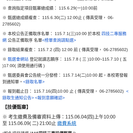
※
查詢指定項目甄審總成績：
115.6.29(一)10:00前
※
甄選總成績複查：
115.6.30(
二
) 12:00止
(
傳真受理，
06-
2785602)
※
本校公告正備取序名單：
115.7.1(三
)10:00
於本校
四技二專服務
網
公告正備取序
名單
<榜單查詢請點選>
※
錄取結果複查：
115.7.2 (四
) 12:00
前
(
傳真受理，
06-2785602)
※
甄選會網站
登記就讀志願序：
115.7.8 (
三
)10:00~115.7.10 (
五
)17:00(
須使用通行碼
)
※
甄選委員會公告統一分發榜：
115.7.14(
二
)10:00
起，本校寄發報
到通知單。
<錄取名單>
※
報到截止日：
115.7.16(四)10:00
止
(
傳真受理，
06-2785602)
<
錄取生通知公告>
<報到意願確認>
【技優甄審】
※
考生繳費及備
審資料上傳：115.06.04(四)上午10:00
至 115.06.09( 二) 21:00止
繳費系統