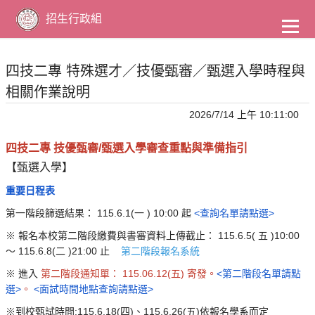
到
主
招生行政組
要
內
容
四技二專 特殊選才／技優甄審／甄選入學時程與
相關作業說明
2026/7/14 上午 10:11:00
四技二專 技優甄審/甄選入學審查重點與準備指引
【甄選入學】
重要日程表
第一階段篩選結果：
115.6.1(一
) 10:00
起
<查詢名單請點選>
※
報名本校第二階段繳費與書審資料上傳截止：
115.6.5(
五
)10:00
～
115.6.8(二
)21:00
止
第二階段報名系統
※
進入
第二階段通知單：
115.06.12(五
)
寄發。
<第二階段名單請點
選>
。
<面試時間地點查詢請點選>
※到校甄試時間:115.6.18(四)、115.6.26(五)依報名學系而定