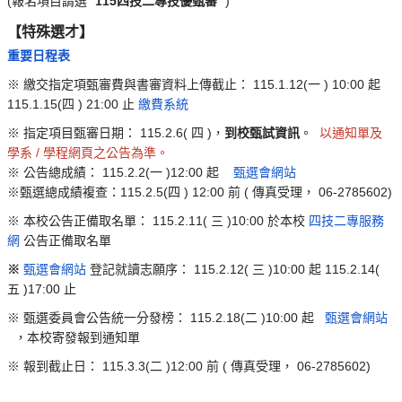
(報名項目請選 "
115四技二專技優甄審
")
【特殊選才】
重要日程表
※
繳交指定項甄審費與書審資料上傳截止：
115.1.12(一
) 10:00
起
115.1.15(四
) 21:00
止
繳費系統
※
指定項目甄審日期：
115.2.6(
四
)，
到校甄試資訊
。
以通知單及
學系
/
學程網頁之公告為準。
※
公告總成績：
115.2.2(一
)12:00
起
甄選會網站
※甄選總成績複查：115.2.5(四
) 12:00
前
(
傳真受理，
06-2785602)
※
本校公告正備取名單：
115.2.11(
三
)10:00
於本校
四技二專服務
網
公告正備取名單
※
甄選會網站
登記就讀志願序：
115.2.12(
三
)10:00
起
115.2.14(
五
)17:00
止
※
甄選委員會公告統一分發榜：
115.2.18(二
)10:00
起
甄選會網站
，本校寄發報到通知單
※
報到截止日：
115.3.3(二
)12:00
前
(
傳真受理，
06-2785602)