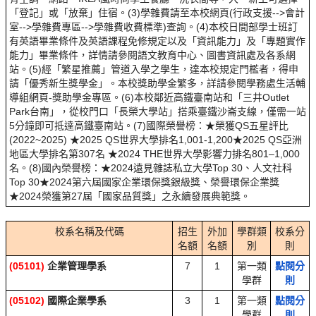
「登記」或「放棄」住宿。(3)學雜費請至本校網頁(行政支援-->會計
室-->學雜費專區-->學雜費收費標準)查詢。(4)本校日間部學士班訂
有英語畢業條件及英語課程免修規定以及「資訊能力」及「專題實作
能力」畢業條件，詳情請參閱語文教育中心、圖書資訊處及各系網
站。(5)經「繁星推薦」管道入學之學生，達本校規定門檻者，得申
請「優秀新生獎學金」。本校獎助學金繁多，詳請參閱學務處生活輔
導組網頁-獎助學金專區。(6)本校鄰近高鐵臺南站和「三井Outlet
Park台南」，從校門口「長榮大學站」搭乘臺鐵沙崙支線，僅需一站
5分鐘即可抵達高鐵臺南站。(7)國際榮譽榜：★榮獲QS五星評比
(2022~2025) ★2025 QS世界大學排名1,001-1,200★2025 QS亞洲
地區大學排名第307名 ★2024 THE世界大學影響力排名801–1,000
名。(8)國內榮譽榜：★2024遠見雜誌私立大學Top 30、人文社科
Top 30★2024第六屆國家企業環保獎銀級獎、榮譽環保企業獎
★2024榮獲第27屆「國家品質獎」之永續發展典範獎。
校系名稱及代碼
招生
外加
學群類
校系分
名額
名額
別
則
(05101)
企業管理學系
7
1
第一類
點閱分
學群
則
(05102)
國際企業學系
3
1
第一類
點閱分
學群
則