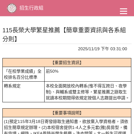
到
主
招生行政組
要
內
容
115長榮大學繁星推薦【簡章重要資訊與各系組
分則】
2025/11/19 下午 03:31:00
【重要招生資訊】
「在校學業成績」全
前50%
校排名百分比標準
轉系規定
本校全面開放校內轉系(惟不得互跨日、夜學
制)、與輔系或雙主修等，繁星推薦之錄取生
就讀本校期間得依規定按個人志趣提出申請。
【重要事項說明】
(1)預定115年3月18日寄發錄取生通知書，欲放棄入學資格者，須依
招生簡章規定辦理。(2)本校宿舍提供1-4人之多元套(雅)房房型，備
有空調、網路、IKEA風時尚學生餐廳、洗衣間等，大一新生可選擇