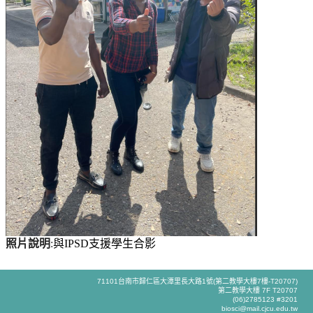
照片說明
:
與
IPSD
支援學生合影
71101台南市歸仁區大潭里長大路1號(第二教學大樓7樓-T20707)
第二教學大樓 7F T20707
(06)2785123 #3201
biosci@mail.cjcu.edu.tw