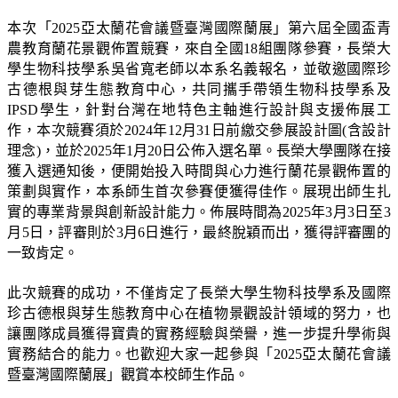
本次「
2025
亞太蘭花會議暨臺灣國際蘭展」第六屆全國盃青
農教育蘭花景觀佈置競賽，來自全國
18
組團隊參賽，長榮大
學生物科技學系吳省寬老師以本系名義報名，並敬邀國際珍
古德根與芽生態教育中心，共同攜手帶領生物科技學系及
IPSD
學生，針對台灣在地特色主軸進行設計與支援佈展工
作，本次競賽須於
2024
年
12
月
31
日前繳交參展設計圖
(
含設計
理念
)
，並於
2025
年
1
月
20
日公佈入選名單。長榮大學團隊在接
獲入選通知後，便開始投入時間與心力進行蘭花景觀佈置的
策劃與實作，本系師生首次參賽便獲得佳作。展現出師生扎
實的專業背景與創新設計能力。佈展時間為
2025
年
3
月
3
日至
3
月
5
日，評審則於
3
月
6
日進行，最終脫穎而出，獲得評審團的
一致肯定。
此次競賽的成功，不僅肯定了長榮大學生物科技學系及國際
珍古德根與芽生態教育中心在植物景觀設計領域的努力，也
讓團隊成員獲得寶貴的實務經驗與榮譽，進一步提升學術與
實務結合的能力。也歡迎大家一起參與「
2025
亞太蘭花會議
暨臺灣國際蘭展」觀賞本校師生作品
。