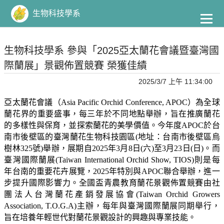
到
主
生物科技學系
要
內
容
生物科技學系 參與「2025亞太蘭花會議暨臺灣國
際蘭展」景觀佈置競賽 榮獲佳績
2025/3/7 上午 11:34:00
亞太蘭花會議（
Asia Pacific Orchid Conference, APOC
）為全球
蘭花界的重要盛事，每三年於不同地點舉辦，旨在推廣蘭花
的多樣性與保育，並探索蘭花的美學價值。今年度
APOC
於台
南市後壁區的臺灣蘭花生物科技園區
(
地址：台南市後壁區烏
樹林
325
號
)
舉辦，展期自
2025
年
3
月
8
日
(
六
)
至
3
月
23
日
(
日
)
。而
臺灣國際蘭展
(Taiwan International Orchid Show, TIOS)
則是每
年台南的重要花卉展覽，
2025
年特別與
APOC
聯合舉辦，進一
步提升國際影響力。全國盃青農教育蘭花景觀佈置競賽由社
團法人台灣蘭花產銷發展協會
(Taiwan Orchid Growers
Association, T.O.G.A)
主辦，每年與臺灣國際蘭展同期舉行，
旨在培養年輕世代對蘭花景觀設計的興趣與專業技能。