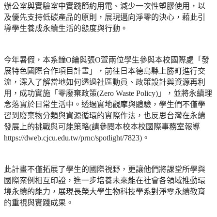
辦公室與實驗室中實踐節約用電、減少一次性塑膠使用，以
及優先支持低碳產品的原則，展現邁向淨零的決心，藉此引
導學生養成永續生活的態度與行動。
今年暑假，本系鐘
O
綸與張
O
萱兩位學生參與本校國際處「發
展特色國際合作項目計畫」，前往日本德島縣上勝町進行交
流，深入了解當地如何透過社區動員、政策設計與資源再利
用，成功實施「零廢棄政策
(Zero Waste Policy)
」，並將永續理
念落實於日常生活中。透過實地觀摩與體驗，學生們不僅學
習到廢棄物分類與資源循環的實際作法，也反思台灣在永續
發展上的挑戰與可能策略
(
請參閱本校本校國際事務室報導
https://dweb.cjcu.edu.tw/prnc/spotlight/7823)
。
此計畫不僅拓展了學生的國際視野，更讓他們將課堂所學與
國際案例相互印證，進一步培養未來能在社會各領域推動環
境永續的能力，展現長榮大學生物科技學系對淨零永續教育
的重視與實踐成果。