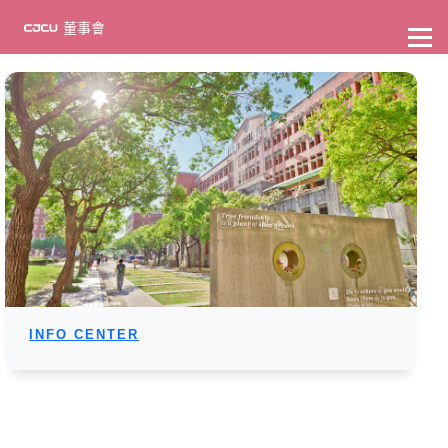
至
主
董事會
要
內
容
INFO CENTER