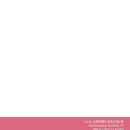
71101 台南市歸仁區長大路1號
Administration Building 7F
886-6-2785123 #1003