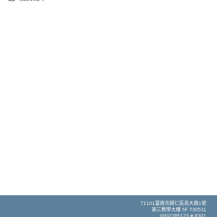
71101臺南市歸仁區長大路1號
第三教學大樓 5F T30511
(06)2785123 # 6301