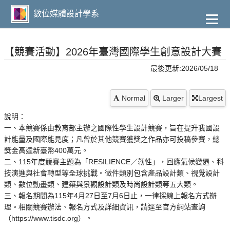
到
主
數位媒體設計學系
要
內
容
【競賽活動】2026年臺灣國際學生創意設計大賽
最後更新:2026/05/18
Normal
Larger
Largest
說明：
一、本競賽係由教育部主辦之國際性學生設計競賽，旨在提升我國設
計能量及國際能見度；凡曾於其他競賽獲獎之作品亦可投稿參賽，總
獎金高達新臺幣400萬元。
二、115年度競賽主題為「RESILIENCE／韌性」，回應氣候變遷、科
技演進與社會轉型等全球挑戰。徵件類別包含產品設計類、視覺設計
類、數位動畫類、建築與景觀設計類及時尚設計類等五大類。
三、報名期間為115年4月27日至7月6日止，一律採線上報名方式辦
理。相關競賽辦法、報名方式及詳細資訊，請逕至官方網站查詢
（https://www.tisdc.org）。