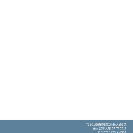
71101臺南市歸仁區長大路1號
第三教學大樓 5F T30511
(06)2785123 # 6301