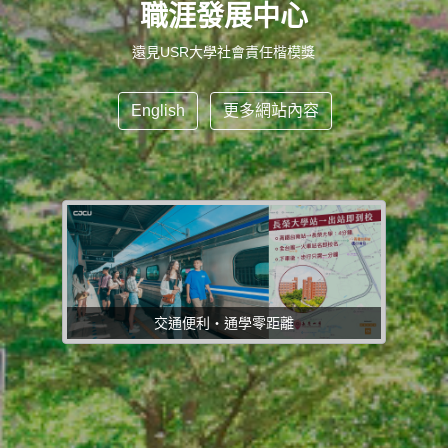
職涯發展中心
遠見最佳大學排行榜私立大學30強第26名
English
更多網站內容
交通便利・通學零距離