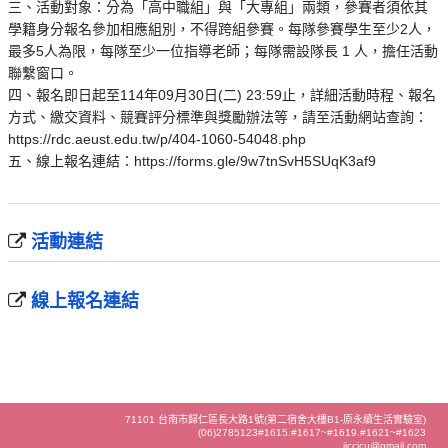
三、活動對象：分為「高中職組」與「大專組」兩類，參賽者須依其
學籍身分報名參加相應組別，不得跨組參賽。每隊參賽學生至少2人，
最多5人為限，每隊至少一位指導老師；每隊需設隊長 1 人，擔任活動
聯繫窗口。
四、報名即日起至114年09月30日(二) 23:59止，詳細活動時程、報名
方式、繳交資料、競賽評分標準與獎勵辦法等，請至活動網站查詢：
https://rdc.aeust.edu.tw/p/404-1060-54048.php
五、線上報名連結：https://forms.gle/9w7tnSvH5SUqK3af9
活動連結
線上報名連結
71101 台南市歸仁區長大路1號(第二宿舍大樓B1-原永續生活實驗室)
(06)2785123#1615.#1617~#1619.#1621~#1623
iiccjcu@gmail.com