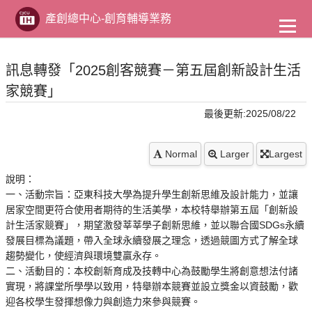
到
主
產創總中心-創育輔導業務
要
內
容
訊息轉發「2025創客競賽－第五屆創新設計生活
家競賽」
最後更新:2025/08/22
Normal
Larger
Largest
說明：
一、活動宗旨：亞東科技大學為提升學生創新思維及設計能力，並讓
居家空間更符合使用者期待的生活美學，本校特舉辦第五屆「創新設
計生活家競賽」，期望激發莘莘學子創新思維，並以聯合國SDGs永續
發展目標為議題，帶入全球永續發展之理念，透過競圖方式了解全球
趨勢變化，使經濟與環境雙贏永存。
二、活動目的：本校創新育成及技轉中心為鼓勵學生將創意想法付諸
實現，將課堂所學學以致用，特舉辦本競賽並設立獎金以資鼓勵，歡
迎各校學生發揮想像力與創造力來參與競賽。