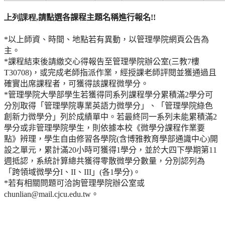
上列課程,
請點選各課程主題名稱進行報名!!
*
以上師資、時間、地點若有異動，以管理學院網頁公告為
主。
*
課程結束後請繳交心得報告至管理學院辦公室(三教7樓
T30708)，或完成老師指派作業，經授課老師評閱並獲通過且
確實出席課程者，可獲得該課程微學分。
*
管理學院大學部學生若獲得同系列課程學分累積滿2學分可
分別取得「管理學院專業英語力微學分」、「管理學院綠色
創新力微學分」列於成績單中。若最終同一系列未能累積滿2
學分或非管理學院學生，則依據本校《微學分課程作業要
點》辨理，學生自由修習各學院(含博雅教育學部通識中心)開
設之單元，累計滿20小時可獲得1學分，並於大四下學期第11
週抵認，系統計算總共獲得零散微學分數量，分別認列為
「跨領域微學分I、II、III」(各1學分)。
*
若有相關問題可洽詢管理學院辦公室或
chunlian@mail.cjcu.edu.tw。