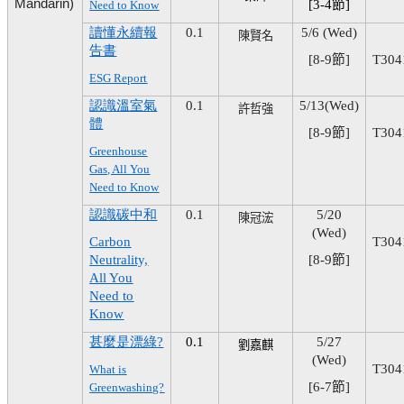
Mandarin)
[3-4
節
]
Need to Know
讀懂
永續報
0.1
5/6 (Wed)
陳賢名
告書
[8-9
節
]
T304
ESG Report
認識溫室氣
0.1
5/13(Wed)
許哲強
體
[8-9
節
]
T304
Greenhouse
Gas, All You
Need to Know
認識碳中和
0.1
5/20
陳冠浤
(Wed)
Carbon
T304
Neutrality,
[8-9
節
]
All You
Need to
Know
甚麼是漂綠
?
0.1
5/27
劉嘉麒
(Wed)
T304
What is
[6-7
節
]
Greenwashing?