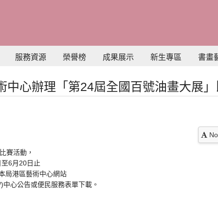
服務資源
榮譽榜
成果展示
新生專區
書畫
術中心辦理「第24屆全國百號油畫大展」
No
」比賽活動，
日至6月20日止
本局港區藝術中心網站
ng.gov.tw/)中心公告或便民服務表單下載。