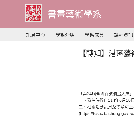
到
主
書畫藝術學系
要
內
容
訊息中心
學系介紹
學系成員
課程資訊
【轉知】港區藝
「第24屆全國百號油畫大展
一、徵件時間自114年6月10
二、相關活動訊息及簡章可上
(https://tcsac.taichu