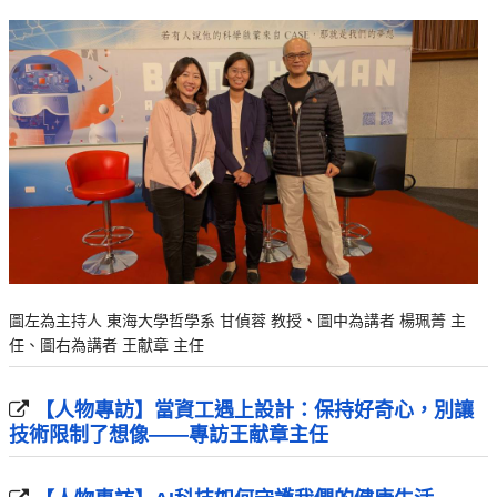
圖左為主持人 東海大學哲學系 甘偵蓉 教授、圖中為講者 楊珮菁 主
任、圖右為講者 王献章 主任
【人物專訪】當資工遇上設計：保持好奇心，別讓
技術限制了想像——專訪王献章主任