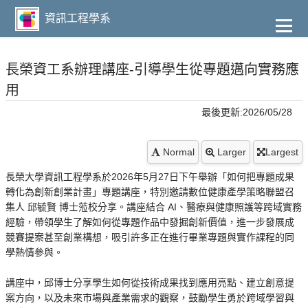
到
主
資訊工程學系
要
內
容
長榮資工系辦理講座-引導學生從專題邁向實務應
用
最後更新:2026/05/28
Normal
Larger
Largest
長榮大學資訊工程學系於2026年5月27日下午舉辦「如何把專題成果
轉化為創新創業計畫」專題講座，特別邀請數位健康產學策略聯盟召
集人 邱毓賢 博士蒞校分享。講座結合 AI、醫療與健康照護等跨域實務
經驗，帶領學生了解如何從專題作品中發掘創新價值，進一步發展成
競賽提案甚至創業構想，吸引許多正在進行畢業專題與實作課程的同
學熱情參與。
講座中，邱博士分享學生如何從技術成果找到應用亮點、建立創意提
案方向，以及未來市場與產業需求的觀察，鼓勵學生勇於跨域學習與