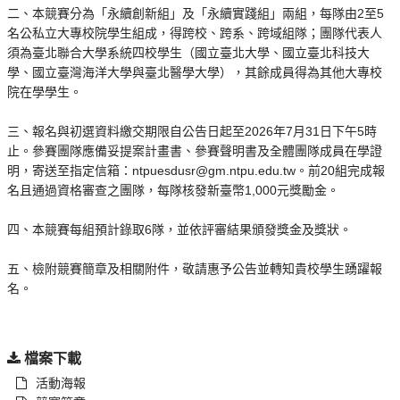
二、本競賽分為「永續創新組」及「永續實踐組」兩組，每隊由2至5
名公私立大專校院學生組成，得跨校、跨系、跨域組隊；團隊代表人
須為臺北聯合大學系統四校學生（國立臺北大學、國立臺北科技大
學、國立臺灣海洋大學與臺北醫學大學），其餘成員得為其他大專校
院在學學生。
三、報名與初選資料繳交期限自公告日起至2026年7月31日下午5時
止。參賽團隊應備妥提案計畫書、參賽聲明書及全體團隊成員在學證
明，寄送至指定信箱：ntpuesdusr@gm.ntpu.edu.tw。前20組完成報
名且通過資格審查之團隊，每隊核發新臺幣1,000元獎勵金。
四、本競賽每組預計錄取6隊，並依評審結果頒發獎金及獎狀。
五、檢附競賽簡章及相關附件，敬請惠予公告並轉知貴校學生踴躍報
名。
檔案下載
活動海報