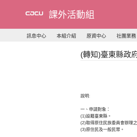
到
主
課外活動組
要
內
容
訊息中心
本組介紹
原資中心
社團業務
(轉知)臺東縣
說明:
一、申請對象：
(1)設籍臺東縣。
(2)取得原住民族委員會辦理
(3)原住民及一般民眾。