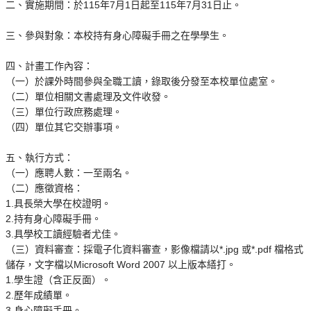
二、實施期間：於115年7月1日起至115年7月31日止。
三、參與對象：本校持有身心障礙手冊之在學學生。
四、計畫工作內容：
（一）於課外時間參與全職工讀，錄取後分發至本校單位處室。
（二）單位相關文書處理及文件收發。
（三）單位行政庶務處理。
（四）單位其它交辦事項。
五、執行方式：
（一）應聘人數：一至兩名。
（二）應徵資格：
1.具長榮大學在校證明。
2.持有身心障礙手冊。
3.具學校工讀經驗者尤佳。
（三）資料審查：採電子化資料審查，影像檔請以*.jpg 或*.pdf 檔格式
儲存，文字檔以Microsoft Word 2007 以上版本繕打。
1.學生證（含正反面）。
2.歷年成績單。
3.身心障礙手冊。