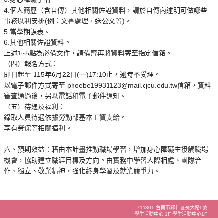
4.個人簡歷（含自傳）其他相關佐證資料，請於自傳內述明可做哪些
事務以利安排(例：文書處理、送公文等)。
5.當學期課表。
6.其他相關佐證資料。
上述1~5點為必備文件，請備齊再將資料寄至指定信箱。
（四）報名方式：
即日起至 115年6月22日(一)17:10止，逾時不受理。
以電子郵件方式寄至 phoebe19931123@mail.cjcu.edu.tw信箱，資料
審查通過後，另以電話和電子郵件通知。
（五）待遇及福利：
錄取人員待遇依據勞動部基本工資支給。
享有勞保等相關福利。
六、預期效益：藉由本計畫推動職場學習，增加身心障礙生接觸職場
機會，協助建立職涯目標及方向。由實務中學習人際相處、團隊合
作、獨立、敬業精神，強化終身學習及就業競爭力。
711301 台南市歸仁區長大路1號
學生活動中心 1F 學生活動中心1F