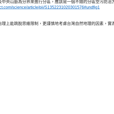
及中央山脈為分界來進行分區，應該是一個不錯的分區空污防治
ect.com/science/article/pii/S1352231020301576#undfig1
治理上能跳脫思維限制，更謹慎地考慮台灣自然地理的因素，實