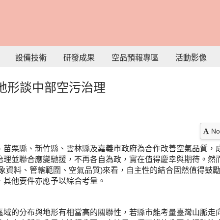
設備技術
研發成果
空品預報專區
活動影像
地形談中部空污治理
No
、苗栗縣、新竹縣、雲林縣及嘉義市政府為合作改善空氣品質，
治理並聯合應變馳援，不再各自為政，實在值得慶幸與期待。然
氣象資料、管轄範圍、空氣品質)來看，自主性的結合固然值得鼓
，其他要件亦應予以綜合考量。
區域的分布與地形有相當高的關聯性，若縣市能考量臺灣山脈走