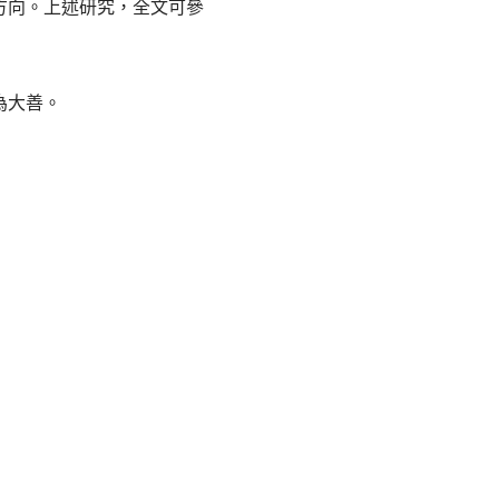
方向。上述研究，全文可參
為大善。