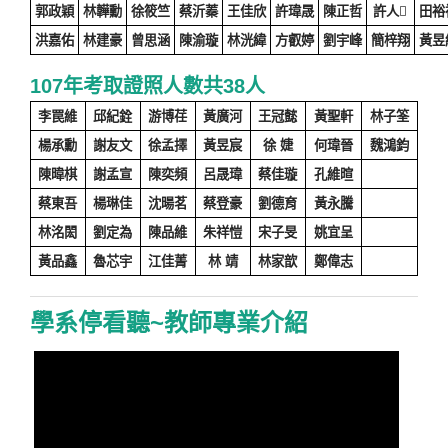
郭政穎
林韡勳
徐筱竺
蔡沂蓁
王佳欣
許瑋晟
陳正哲
許人𡗓
田裕
洪嘉佑
林建豪
曾思涵
陳渝璇
林洸緯
方叡婷
劉宇峰
簡梓翔
黃昱
107年考取證照人數共38人
李罠維
邱紀銓
游博荏
黃廣河
王冠懿
黃聖軒
林子筌
楊承勳
謝友文
徐孟擇
黃昱宸
徐 婕
何瑋晉
魏鴻鈞
陳暐棋
謝孟宣
陳奕頻
呂晟瑋
蔡佳璇
孔維暄
蔡東吾
楊琳佳
沈暘茗
蔡登豪
劉德育
黃永騰
林洺閎
劉定為
陳品維
朱祥愷
宋子旻
姚宜呈
黃品鑫
魯芯宇
江佳菁
林 靖
林家歆
鄭偉志
學系停看聽~教師專業介紹