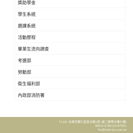
獎助學金
學生系統
選課系統
活動歷程
畢業生流向調查
考選部
勞動部
衛生福利部
內政部消防署
71101 台南市歸仁區長大路1號 (第二教學大樓七樓)
886-6-2785123 #7651
fss@mail.cjcu.edu.tw