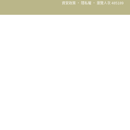
資安政策
‧
隱私權
‧
瀏覽人次 485189