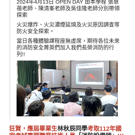
2024年4月13日 OPEN DAY 由本學程 張慧
蓓老師、陳清峯老師及吳佳隆老師分別帶領
探索
火災爆炸、火災濃煙延燒及火災原因調查等
防火安全探索。
當日各種體驗課程座無虛席，期待各位未來
的消防安全菁英們加入我們長榮消防的行
列!!
狂賀，應屆畢業生
林秋辰同學
考取112年國