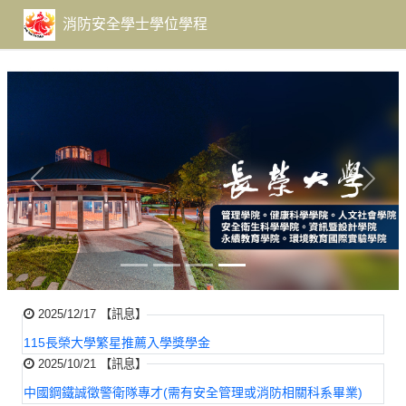
至
主
消防安全學士學位學程
要
內
容
Previous
Next
2025/12/17 【訊息】
115長榮大學繁星推薦入學獎學金
2025/10/21 【訊息】
中國鋼鐵誠徵警衛隊專才(需有安全管理或消防相關科系畢業)