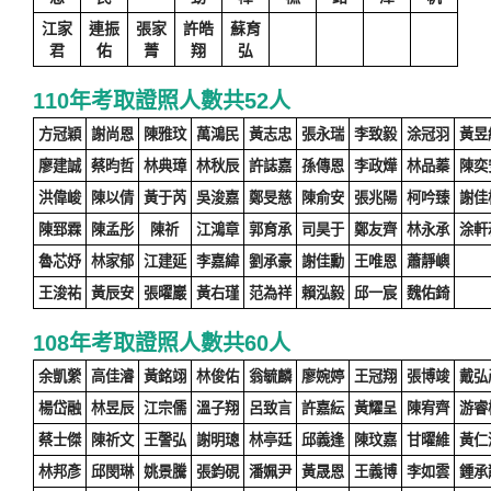
江家
連振
張家
許皓
蘇育
君
佑
菁
翔
弘
110年考取證照人數共52人
方冠穎
謝尚恩
陳雅玟
萬鴻民
黃志忠
張永瑞
李致毅
涂冠羽
黃昱
廖建誠
蔡昀哲
林典璋
林秋辰
許誌嘉
孫傳恩
李政燁
林品蓁
陳奕
洪偉峻
陳以倩
黃于芮
吳浚嘉
鄭旻慈
陳俞安
張兆陽
柯吟臻
謝佳
陳郅霖
陳孟彤
陳祈
江鴻章
郭育承
司昊于
鄭友齊
林永承
涂軒
魯芯妤
林家郁
江建延
李嘉緯
劉承豪
謝佳勳
王唯恩
蕭靜嶼
王浚祐
黃辰安
張曜巖
黃右瑾
范為祥
賴泓毅
邱一宸
魏佑錡
108年考取證照人數共60人
余凱縈
高佳濬
黃銘翊
林俊佑
翁毓麟
廖婉婷
王冠翔
張博竣
戴弘
楊岱融
林昱辰
江宗儒
溫子翔
呂致言
許嘉紜
黃耀呈
陳宥齊
游睿
蔡士傑
陳祈文
王謦弘
謝明璁
林亭廷
邱義逢
陳玟嘉
甘曜維
黃仁
林邦彥
邱閔琳
姚景騰
張鈞硯
潘姵尹
黃晟恩
王義博
李如雲
鍾承