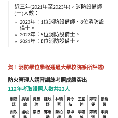
近三年
年至
年
，消防設備師
(2021
2023
)
(士)人數：
年：
位消防設備師
、
位消防設
2023
1
8
備士
。
年：
位消防設備士。
2022
5
年：
位消防設備士
。
2021
8
賀！消防學位學程通過大學校院系所評鑑!
防火管理人講習訓練考照成績突出
112年考取證照人數共23人
劉冠
吳珈
吳慧
陳玟
林瑞
黃令
王聖
鄭珸
張喬
廷
誼
瑜
妤
棻
弘
迪
優
茵
謝政
謝峻
栗行
郭宏
陳柏
蔡坤
李翊
鄭穎
李奕
恩
民
勁
樺
樵
銘
澤
帆