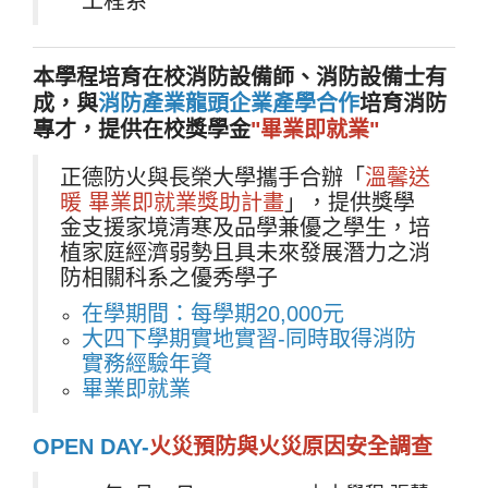
工程系
本學程
培育在校消防設備師、消防設備士有
成，
與
消防產業龍頭企業產學合作
培育消防
專才
，提供在校獎學金
"
畢業即就業"
正德防火與長榮大學攜手合辦「
溫馨送
暖 畢業即就業獎助計畫
」，提供獎學
金支援家境清寒及品學兼優之學生，培
植家庭經濟弱勢且具未來發展潛力之消
防相關科系之優秀學子
在學期間：每學期20,000元
大四下學期實地實習-同時取得消防
實務經驗年資
畢業即就業
OPEN DAY-
火災預防與火災原因安全調查