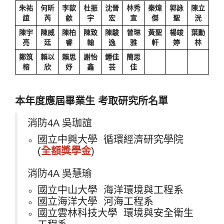
朱祐
何昕
李歆
杜振
沈晉
林秀
秦煒
郭詠
陳立
誼
芮
歈
宇
宏
宣
傑
聖
洸
陳宇
陳威
陳柏
陳致
陳駿
曾琳
黃聖
楊竣
葉勳
亮
廷
睿
翰
逸
雅
軒
婷
林
鄭筑
賴以
賴思
謝怡
鍾佳
簡思
榕
欣
妤
鑫
芸
佳
本年度應屆畢業生 考取研究所名單
消防4A 吳珈誼
國立中興大學 循環經濟研究學院
(
全額獎學金
)
消防4A 吳慧瑜
國立中山大學 海洋環境與工程系
國立海洋大學 河海工程系
國立雲林科技大學 環境與安全衛生