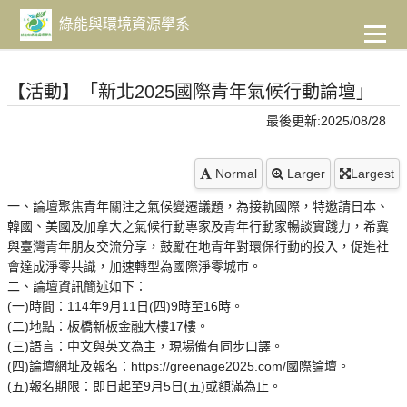
到
主
綠能與環境資源學系
要
內
容
【活動】「新北2025國際青年氣候行動論壇」
最後更新:2025/08/28
Normal
Larger
Largest
一、論壇聚焦青年關注之氣候變遷議題，為接軌國際，特邀請日本、
韓國、美國及加拿大之氣候行動專家及青年行動家暢談實踐力，希冀
與臺灣青年朋友交流分享，鼓勵在地青年對環保行動的投入，促進社
會達成淨零共識，加速轉型為國際淨零城市。
二、論壇資訊簡述如下：
(一)時間：114年9月11日(四)9時至16時。
(二)地點：板橋新板金融大樓17樓。
(三)語言：中文與英文為主，現場備有同步口譯。
(四)論壇網址及報名：https://greenage2025.com/國際論壇。
(五)報名期限：即日起至9月5日(五)或額滿為止。