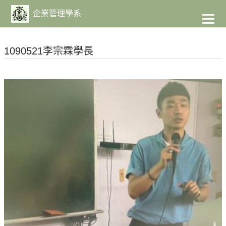
到
主
企業管理學系
要
內
容
1090521李宗霖學長