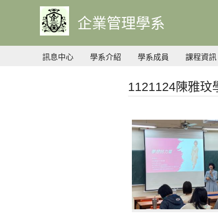
到
主
企業管理學系
要
內
容
訊息中心
學系介紹
學系成員
課程資訊
1121124陳雅