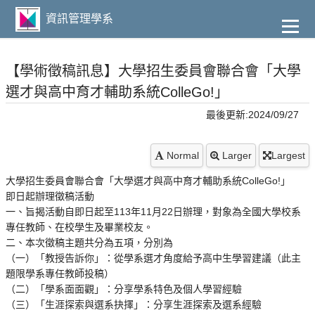
到
主
資訊管理學系
要
內
容
【學術徵稿訊息】大學招生委員會聯合會「大學
選才與高中育才輔助系統ColleGo!」
最後更新:2024/09/27
Normal
Larger
Largest
大學招生委員會聯合會「大學選才與高中育才輔助系統ColleGo!」
即日起辦理徵稿活動
一、旨揭活動自即日起至113年11月22日辦理，對象為全國大學校系
專任教師、在校學生及畢業校友。
二、本次徵稿主題共分為五項，分別為
（一）「教授告訴你」：從學系選才角度給予高中生學習建議（此主
題限學系專任教師投稿）
（二）「學系面面觀」：分享學系特色及個人學習經驗
（三）「生涯探索與選系抉擇」：分享生涯探索及選系經驗