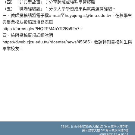
（四）「非典型故事」：分享跨域或特殊學習經驗
（五）「職場經驗談」：分享大學學習成果與就業選擇經驗。
三、教師投稿請將電子檔e-mail至huyujung.s@tmu.edu.tw，在校學生
與畢業校友投稿請填寫表單
https://forms.gle/PHQ2PM4bYR2Bs92n7。
四、檢附投稿事項詳細說明
https://dweb.cjcu.edu.tw/rdcenter/news/45685，敬請轉知貴校師生與
畢業校友。
71101 台南市歸仁區長大路1號 (第三教學大樓5樓)
第三教學大樓 5F 第三教學大樓5樓
(06)2785123 # 6151