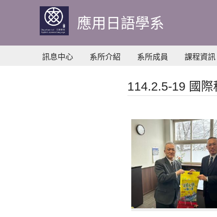
到
主
應用日語學系
要
內
容
訊息中心
系所介紹
系所成員
課程資訊
114.2.5-1