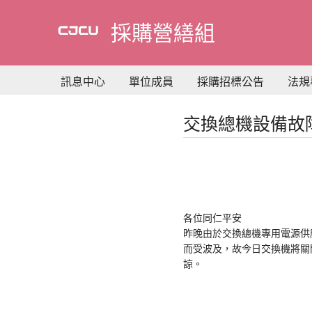
到
主
採購營繕組
要
內
容
訊息中心
單位成員
採購招標公告
法規
交換總機設備故
各位同仁平安
昨晚由於交換總機專用電源供
而受波及，故今日交換機將關閉
諒。