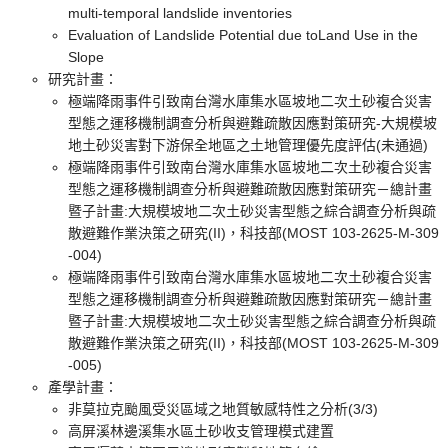
multi-temporal landslide inventories
Evaluation of Landslide Potential due toLand Use in the
Slope
研究計畫：
極端降雨事件引致南台灣水庫集水區坡地二次土砂複合災害
型態之運移機制調查分析與避難疏散因應對策研究-大規模坡
地土砂災害對下游保全地區之土地管理優先度評估(未通過)
極端降雨事件引致南台灣水庫集水區坡地二次土砂複合災害
型態之運移機制調查分析與避難疏散因應對策研究－總計畫
暨子計畫:大規模坡地二次土砂災害型態之綜合調查分析與疏
散避難作業決策之研究(II)，科技部(MOST 103-2625-M-309
-004)
極端降雨事件引致南台灣水庫集水區坡地二次土砂複合災害
型態之運移機制調查分析與避難疏散因應對策研究－總計畫
暨子計畫:大規模坡地二次土砂災害型態之綜合調查分析與疏
散避難作業決策之研究(II)，科技部(MOST 103-2625-M-309
-005)
產學計畫：
非莫拉克颱風受災區域之地質敏感特性之分析(3/3)
高屏溪林邊溪集水區土砂收支管理模式建置