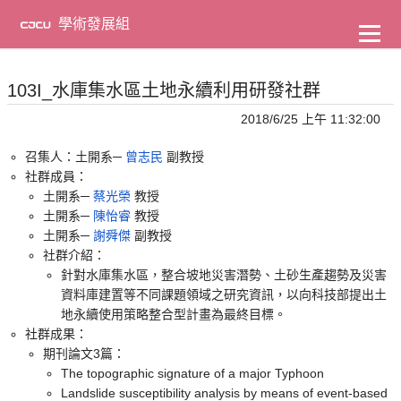
到
主
學術發展組
要
內
容
103I_水庫集水區土地永續利用研發社群
2018/6/25 上午 11:32:00
召集人：土開系─
曾志民
副教授
社群成員：
土開系─
蔡光榮
教授
土開系─
陳怡睿
教授
土開系─
謝舜傑
副教授
社群介紹：
針對水庫集水區，整合坡地災害潛勢、土砂生產趨勢及災害
資料庫建置等不同課題領域之研究資訊，以向科技部提出土
地永續使用策略整合型計畫為最終目標。
社群成果：
期刊論文3篇：
The topographic signature of a major Typhoon
Landslide susceptibility analysis by means of event-based