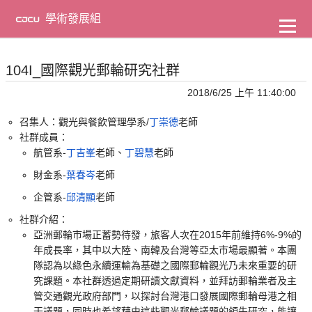
到
主
學術發展組
要
內
容
104I_國際觀光郵輪研究社群
2018/6/25 上午 11:40:00
召集人：觀光與餐飲管理學系/
丁崇德
老師
社群成員：
航管系-
丁吉峯
老師、
丁碧慧
老師
財金系-
葉春岑
老師
企管系-
邱清顯
老師
社群介紹：
亞洲郵輪市場正蓄勢待發，旅客人次在2015年前維持6%-9%的
年成長率，其中以大陸、南韓及台灣等亞太市場最顯著。本團
隊認為以綠色永續運輸為基礎之國際郵輪觀光乃未來重要的研
究課題。本社群透過定期研讀文獻資料，並拜訪郵輪業者及主
管交通觀光政府部門，以探討台灣港口發展國際郵輪母港之相
干議題，同時也希望藉由這些觀光郵輪議題的領先研究，能讓