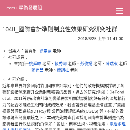
到
主
學術發展組
要
內
容
104II_國際會計準則制度性效果研究研究社群
2018/6/25 上午 11:41:00
召集人：會資系─
徐崇豪
老師
社群成員：
會資系─
姚舜暉
老師、
賴秀卿
老師、
彭俊揚
老師、
陳瑞東
老師
鄭進昌
老師、
蕭鋼柱
老師
社群介紹：
近年來世界許多國家採用國際會計準則，他們的政府機構亦採取了各
種配套措施來提升企業財務報表的品質，過去的研究(例如：DeFond
et al., 2011等)指出會計準則變革需要相關法規制度與有效的法規執行
力的配合才能產生相輔相成的效果。我國證券管理基金會建置了’資訊
揭露與評鑑系統(IDTRS)’與’公司治理評鑑系統(CGES)’等。在新的資
訊環境與制度環境之下，本研究先調查我國採用國際會計準則是否為
影響我國行政法規修訂(例如：民法、商事法規、稅務法規、
電腦處理