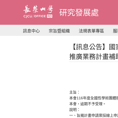
到
主
研究發展處
要
內
容
訊息中心
宗旨暨組織
法規表單專區
服
【訊息公告】國
推廣業務計畫補
主旨：
本會116年度全國性學術團體
本會，逾期不予受理。
說明：
一、旨揭計畫申請案採線上申