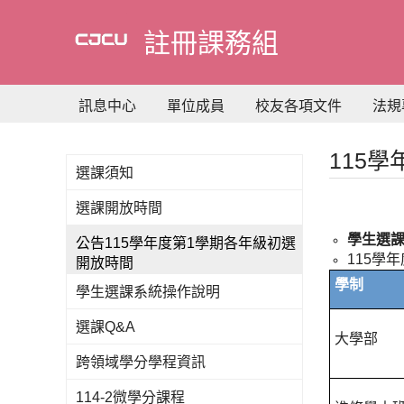
到
主
註冊課務組
要
內
容
訊息中心
單位成員
校友各項文件
法規
115
選課須知
選課開放時間
學生選
公告115學年度第1學期各年級初選
115學
開放時間
學制
學生選課系統操作說明
選課Q&A
大學部
跨領域學分學程資訊
114-2微學分課程