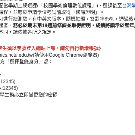
配當學期上網選課(「校園學術倫理數位課程」)，選課後至
台灣
課程，並應於申請學位考試前取得「修課證明」。
可進行總測驗，有中英文版本，隨機抽題，答對率85%，通過後
程者，
務必於期末第18週前修課並取得證明，成績將顯示於歷年
不同，請依據各所之規定。
學生須以學號登入網站上課，請勿自行新增帳號
》
ics.nctu.edu.tw(請使用Google Chrome瀏覽器)
右方「選擇登錄身分」處：
學
2345)
2345)
生務必立即變更您的密碼