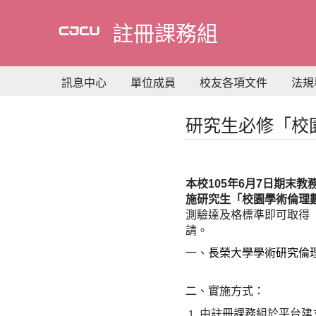
到
主
註冊課務組
要
內
容
訊息中心
單位成員
校友各項文件
法規
研究生必修「校
本校105年6月7日期末
施研究生「校園學術倫理
測驗達及格標準即可取得
請。
一、
長榮大學學術研究倫
二、實施方式：
由註冊課務組於平台建