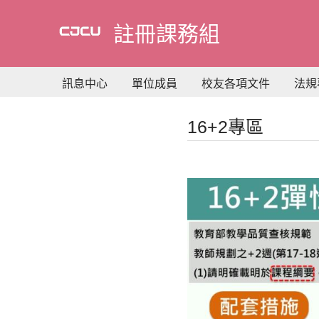
到
主
註冊課務組
要
內
容
訊息中心
單位成員
校友各項文件
法規
16+2專區