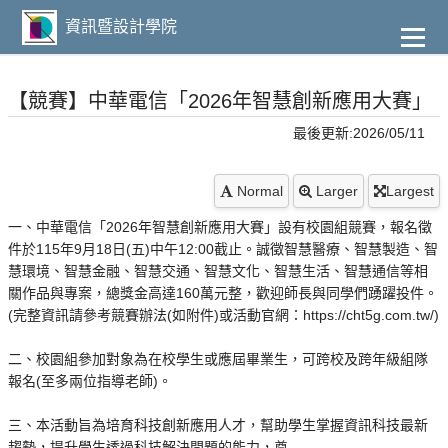
到
主
資訊暨設計學院
要
內
容
【競賽】中華電信「2026年智慧創新應用大賽」
最後更新:2026/05/11
Normal
Larger
Largest
一、中華電信「2026年智慧創新應用大賽」設有校園組競賽，報名徵
件於115年9月18日(五)中午12:00截止。誠徵智慧醫療、智慧製造、智
慧環境、智慧金融、智慧交通、智慧文化、智慧生活、智慧通信等相
關作品與專案，總獎金高達160萬元整，歡迎師長與同學們踴躍投件。
(完整資訊請參考競賽辦法(如附件)或活動官網：https://cht5g.com.tw/)
二、校園組參加對象為在校學生或應屆畢業生，可跨校及跨年級組隊
報名(至多兩位指導老師)。
三、本活動旨為培育科技創新應用人才，幫助學生掌握資訊科技最新
趨勢，提升學生透過科技解決問題的能力，奠