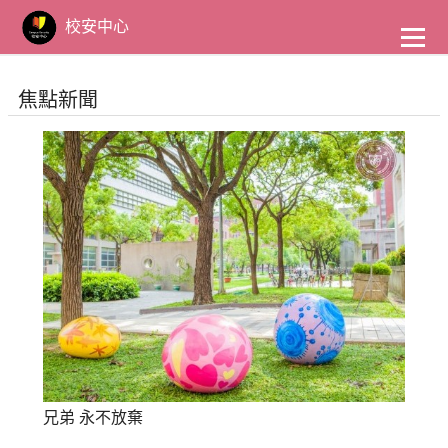
到
主
校安中心
要
內
容
焦點新聞
兄弟 永不放棄