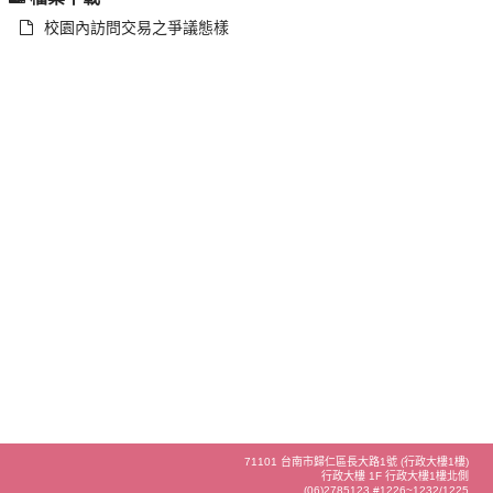
校園內訪問交易之爭議態樣
71101 台南市歸仁區長大路1號 (行政大樓1樓)
行政大樓 1F 行政大樓1樓北側
(06)2785123 #1226~1232/1225