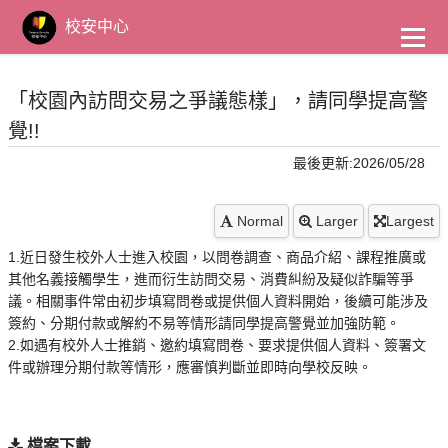
到
主
校安中心
要
內
容
「校園內訪問交易之爭議態樣」，請同學提高警
覺!!
最後更新:2026/05/28
Normal
Larger
Largest
1.近日發生校外人士進入校園，以問卷調查、商品介紹、課程推廣或
其他名義接觸學生，進而衍生訪問交易、消費糾紛及疑似詐騙等爭
議。相關事件常由初步填寫問卷或提供個人資料開始，後續可能涉及
簽約、分期付款或解約不易等情形請同學提高警覺並加強防範。
2.如遇有校外人士推銷、邀約填寫問卷、要求提供個人資料、簽署文
件或辦理分期付款等情形，應審慎判斷並即時向學校反映。
檔案下載