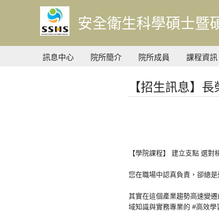
到
主
安全衛生科學碩士暨
要
內
容
訊息中心
院所簡介
院所成員
課程資訊
【招生訊息】長
【學院課程】 建立支點 選對
您在職場中認真負責，卻總是
其實在這個產業趨勢高速變遷
域知識與實務專業的 #高效學