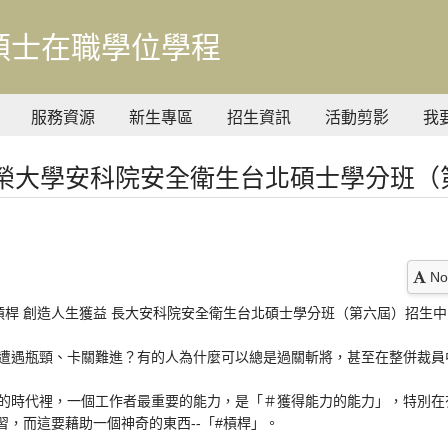
碩士在職學位學程
服務資源
新生專區
招生資訊
活動剪影
我
榮大學安科院安全衛生台北碩士學分班（
No
槓桿 創造人生獲益 長大安科院安全衛生台北碩士學分班（第六屆）招生中
遭遇瓶頸、卡關難進？有的人為什麼可以總是過關斬將，甚至在整併裁員
的時代裡，一個工作者最重要的能力，是「＃獲得能力的能力」，特別在
習，而這要藉助一個神奇的東西--「#槓桿」。