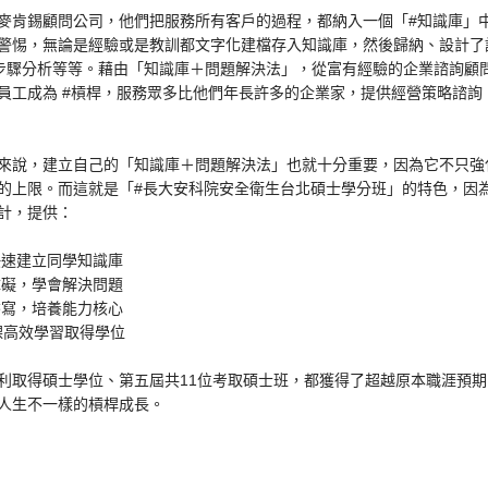
麥肯錫顧問公司，他們把服務所有客戶的過程，都納入一個「#知識庫」
警惕，無論是經驗或是教訓都文字化建檔存入知識庫，然後歸納、設計了
、七步驟分析等等。藉由「知識庫＋問題解決法」，從富有經驗的企業諮詢顧
員工成為 #槓桿，服務眾多比他們年長許多的企業家，提供經營策略諮詢
來說，建立自己的「知識庫＋問題解決法」也就十分重要，因為它不只強
的上限。而這就是「#長大安科院安全衛生台北碩士學分班」的特色，因
計，提供：
快速建立同學知識庫
障礙，學會解決問題
書寫，培養能力核心
課高效學習取得學位
利取得碩士學位、第五屆共11位考取碩士班，都獲得了超越原本職涯預
人生不一樣的槓桿成長。