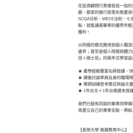
在投資顧問行業裡首屈一指的
鏡、那家的推行政策失敗要為
SCQA分析、MECE法則
點，就能讓甫畢業的優秀年輕
獲利。
以同樣的模式應用到個人職涯
邊界；甚至是個人時間與體力
班＋碩士班」的兩年式學習設
★ 產學經驗豐富名師授課、
★ 課後討論學員自身的職場
★ 導師訓練思考模式與論文
★ 1年台北＋1年台南週末授
我們已經有四屆的畢業同學順
來建立自己的專業支點，帶給
【長榮大學 推廣教育中心】