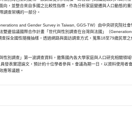
面向，並整合來自多國之比較性指標，作為分析家庭變遷與人口動態的重
）國際調查架構的一部分。
tions and Gender Survey in Taiwan, GGS-TW）由中央
議國際合作計畫「世代與性別調查在台灣與法國」（Generations and Ge
ce）支持。調查採全國性隨機抽樣，透過網路與面訪調查方式，蒐集18至79歲民
與性別調查」第一波調查資料，邀集國內各大學家庭與人口研究相關領域
究人員發表實證論文，預計約十位學者參與。會議為期一日，以資料使用者
效應等議題。