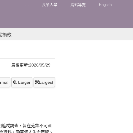
:::
長榮大學
網站導覽
English
獻捐款
最後更新:2026/05/29
rmal
Larger
Largest
項跨國長期追蹤調查，旨在蒐集不同國
會資料，涵蓋個人生命歷程、