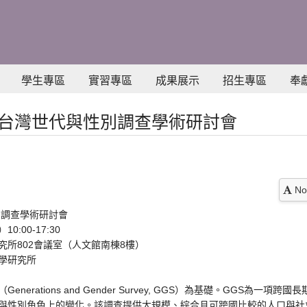
學生專區
實習專區
成果展示
招生專區
奉
6台灣世代與性別調查學術研討會
No
別調查學術研討會
:00-17:30
所802會議室（人文館南棟8樓）
學研究所
erations and Gender Survey, GGS）為基礎。GGS為一
與性別角色上的變化。該調查提供大規模、綜合且可跨國比較的人口與社