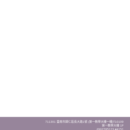
711301 臺南市歸仁區長大路1號 (第一教學大樓一樓)T10109
第一教學大樓 1F
(06)2785123 #4151