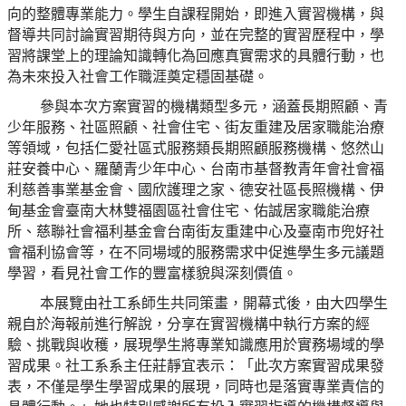
向的整體專業能力。學生自課程開始，即進入實習機構，與
督導共同討論實習期待與方向，並在完整的實習歷程中，學
習將課堂上的理論知識轉化為回應真實需求的具體行動，也
為未來投入社會工作職涯奠定穩固基礎。
參與本次方案實習的機構類型多元，涵蓋長期照顧、青
少年服務、社區照顧、社會住宅、街友重建及居家職能治療
等領域，包括仁愛社區式服務類長期照顧服務機構、悠然山
莊安養中心、羅蘭青少年中心、台南市基督教青年會社會福
利慈善事業基金會、國欣護理之家、德安社區長照機構、伊
甸基金會臺南大林雙福園區社會住宅、佑誠居家職能治療
所、慈聯社會福利基金會台南街友重建中心及臺南市兜好社
會福利協會等，在不同場域的服務需求中促進學生多元議題
學習，看見社會工作的豐富樣貌與深刻價值。
本展覽由社工系師生共同策畫，開幕式後，由大四學生
親自於海報前進行解說，分享在實習機構中執行方案的經
驗、挑戰與收穫，展現學生將專業知識應用於實務場域的學
習成果。社工系系主任莊靜宜表示：「此次方案實習成果發
表，不僅是學生學習成果的展現，同時也是落實專業責信的